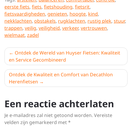
eerste fiets
,
fiets
,
fietshouding
,
fietsrit
,
fietsvaardigheden
,
genieten
,
hoogte
,
kind
,
nekklachten
,
obstakels
,
rugklachten
,
rustig plek
,
stuur
,
trappen
,
veilig
,
veiligheid
,
verkeer
,
vertrouwen
,
wielmaat
,
zadel
Berichtnavigatie
Ontdek de Wereld van Huyser Fietsen: Kwaliteit
en Service Gecombineerd
Ontdek de Kwaliteit en Comfort van Decathlon
Herenfietsen
Een reactie achterlaten
Je e-mailadres zal niet getoond worden.
Vereiste
velden zijn gemarkeerd met
*