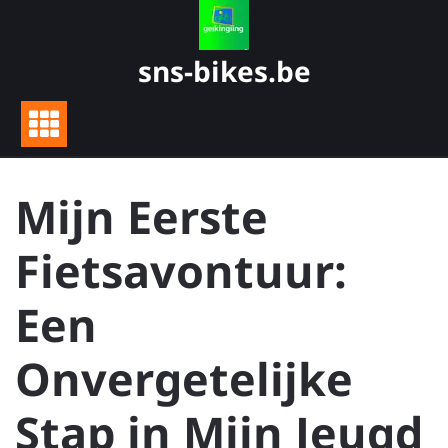
Skip
to
content
sns-bikes.be
Mijn Eerste
Fietsavontuur:
Een
Onvergetelijke
Stap in Mijn Jeugd