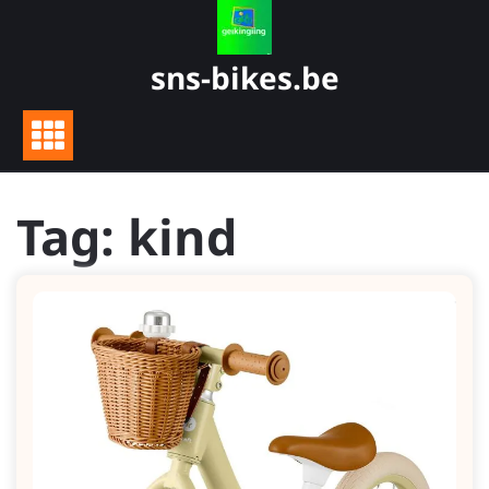
Skip
to
content
sns-bikes.be
Tag:
kind