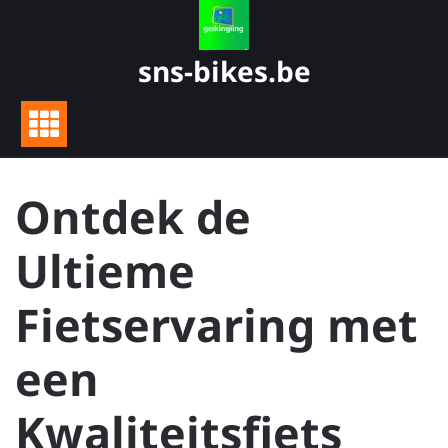
Skip
to
content
sns-bikes.be
Ontdek de
Ultieme
Fietservaring met
een
Kwaliteitsfiets