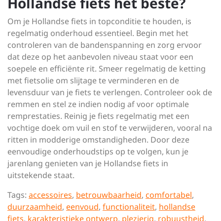
Hollandse fiets het beste?
Om je Hollandse fiets in topconditie te houden, is
regelmatig onderhoud essentieel. Begin met het
controleren van de bandenspanning en zorg ervoor
dat deze op het aanbevolen niveau staat voor een
soepele en efficiënte rit. Smeer regelmatig de ketting
met fietsolie om slijtage te verminderen en de
levensduur van je fiets te verlengen. Controleer ook de
remmen en stel ze indien nodig af voor optimale
remprestaties. Reinig je fiets regelmatig met een
vochtige doek om vuil en stof te verwijderen, vooral na
ritten in modderige omstandigheden. Door deze
eenvoudige onderhoudstips op te volgen, kun je
jarenlang genieten van je Hollandse fiets in
uitstekende staat.
Tags:
accessoires
,
betrouwbaarheid
,
comfortabel
,
duurzaamheid
,
eenvoud
,
functionaliteit
,
hollandse
fiets
,
karakteristieke ontwerp
,
plezierig
,
robuustheid
,