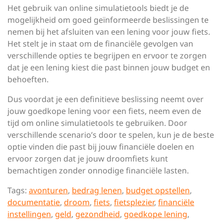
Het gebruik van online simulatietools biedt je de
mogelijkheid om goed geïnformeerde beslissingen te
nemen bij het afsluiten van een lening voor jouw fiets.
Het stelt je in staat om de financiële gevolgen van
verschillende opties te begrijpen en ervoor te zorgen
dat je een lening kiest die past binnen jouw budget en
behoeften.
Dus voordat je een definitieve beslissing neemt over
jouw goedkope lening voor een fiets, neem even de
tijd om online simulatietools te gebruiken. Door
verschillende scenario’s door te spelen, kun je de beste
optie vinden die past bij jouw financiële doelen en
ervoor zorgen dat je jouw droomfiets kunt
bemachtigen zonder onnodige financiële lasten.
Tags:
avonturen
,
bedrag lenen
,
budget opstellen
,
documentatie
,
droom
,
fiets
,
fietsplezier
,
financiële
instellingen
,
geld
,
gezondheid
,
goedkope lening
,