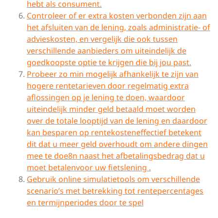
hebt als consument.
Controleer of er extra kosten verbonden zijn aan
het afsluiten van de lening, zoals administratie- of
advieskosten, en vergelijk die ook tussen
verschillende aanbieders om uiteindelijk de
goedkoopste optie te krijgen die bij jou past.
Probeer zo min mogelijk afhankelijk te zijn van
hogere rentetarieven door regelmatig extra
aflossingen op je lening te doen, waardoor
uiteindelijk minder geld betaald moet worden
over de totale looptijd van de lening en daardoor
kan besparen op rentekosteneffectief betekent
dit dat u meer geld overhoudt om andere dingen
mee te doe8n naast het afbetalingsbedrag dat u
moet betalenvoor uw fietslening .
Gebruik online simulatietools om verschillende
scenario’s met betrekking tot rentepercentages
en termijnperiodes door te spel