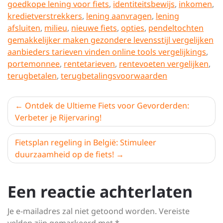
goedkope lening voor fiets
,
identiteitsbewijs
,
inkomen
,
kredietverstrekkers
,
lening aanvragen
,
lening
afsluiten
,
milieu
,
nieuwe fiets
,
opties
,
pendeltochten
gemakkelijker maken gezondere levensstijl vergelijken
aanbieders tarieven vinden online tools vergelijkings
,
portemonnee
,
rentetarieven
,
rentevoeten vergelijken
,
terugbetalen
,
terugbetalingsvoorwaarden
Berichtnavigatie
Ontdek de Ultieme Fiets voor Gevorderden:
Verbeter je Rijervaring!
Fietsplan regeling in België: Stimuleer
duurzaamheid op de fiets!
Een reactie achterlaten
Je e-mailadres zal niet getoond worden.
Vereiste