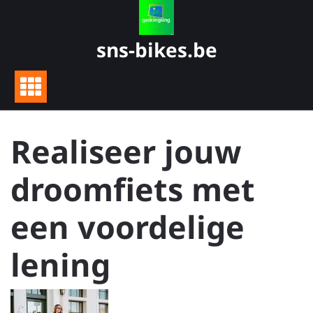
Skip
to
content
sns-bikes.be
Realiseer jouw
droomfiets met
een voordelige
lening