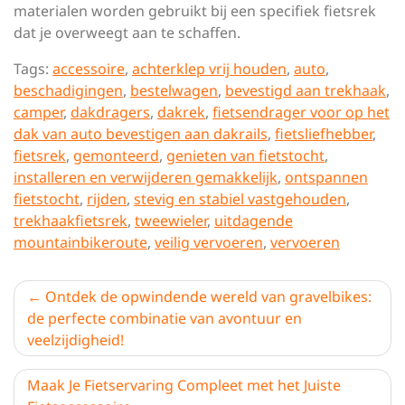
materialen worden gebruikt bij een specifiek fietsrek
dat je overweegt aan te schaffen.
Tags:
accessoire
,
achterklep vrij houden
,
auto
,
beschadigingen
,
bestelwagen
,
bevestigd aan trekhaak
,
camper
,
dakdragers
,
dakrek
,
fietsendrager voor op het
dak van auto bevestigen aan dakrails
,
fietsliefhebber
,
fietsrek
,
gemonteerd
,
genieten van fietstocht
,
installeren en verwijderen gemakkelijk
,
ontspannen
fietstocht
,
rijden
,
stevig en stabiel vastgehouden
,
trekhaakfietsrek
,
tweewieler
,
uitdagende
mountainbikeroute
,
veilig vervoeren
,
vervoeren
Berichtnavigatie
Ontdek de opwindende wereld van gravelbikes:
de perfecte combinatie van avontuur en
veelzijdigheid!
Maak Je Fietservaring Compleet met het Juiste