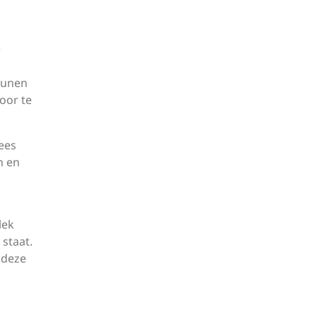
e
eunen
oor te
Lees
n en
lek
staat.
 deze