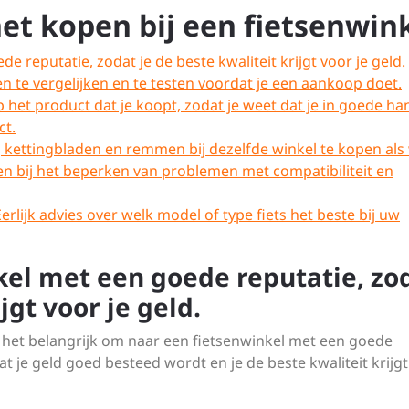
het kopen bij een fietsenwin
 reputatie, zodat je de beste kwaliteit krijgt voor je geld.
n te vergelijken en te testen voordat je een aankoop doet.
 het product dat je koopt, zodat je weet dat je in goede h
ct.
kettingbladen en remmen bij dezelfde winkel te kopen als
pen bij het beperken van problemen met compatibiliteit en
rlijk advies over welk model of type fiets het beste bij uw
kel met een goede reputatie, zo
jgt voor je geld.
is het belangrijk om naar een fietsenwinkel met een goede
t je geld goed besteed wordt en je de beste kwaliteit krijg