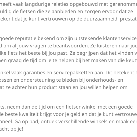
e heeft vaak langdurige relaties opgebouwd met gerenomm
uldig de fietsen die ze aanbieden en zorgen ervoor dat ze
tekent dat je kunt vertrouwen op de duurzaamheid, prestat
goede reputatie bekend om zijn uitstekende klantenservice
eid om al jouw vragen te beantwoorden. Ze luisteren naar j
 fiets het beste bij jou past. Ze begrijpen dat het vinden 
men graag de tijd om je te helpen bij het maken van die keuz
kel vaak garanties en servicepakketten aan. Dit betekent 
ossen en ondersteuning te bieden bij onderhouds- en
at ze achter hun product staan en jou willen helpen om
iets, neem dan de tijd om een fietsenwinkel met een goede
de beste kwaliteit krijgt voor je geld en dat je kunt vertrou
soneel. Ga op pad, ontdek verschillende winkels en maak ee
cht op je!