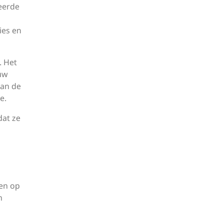
eerde
ies en
. Het
ouw
van de
e.
dat ze
wen op
n