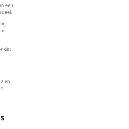
nen een
rdeel.
lig
unt
or dat
 zien
en
n
is