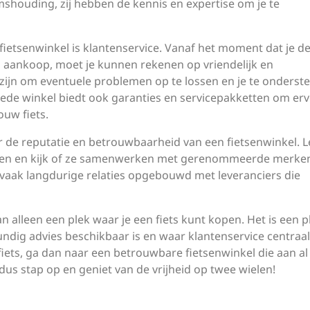
mshouding, zij hebben de kennis en expertise om je te
fietsenwinkel is klantenservice. Vanaf het moment dat je d
a aankoop, moet je kunnen rekenen op vriendelijk en
zijn om eventuele problemen op te lossen en je te onderst
ede winkel biedt ook garanties en servicepakketten om erv
ouw fiets.
aar de reputatie en betrouwbaarheid van een fietsenwinkel. 
eren en kijk of ze samenwerken met gerenommeerde merke
 vaak langdurige relaties opgebouwd met leveranciers die
 alleen een plek waar je een fiets kunt kopen. Het is een p
ndig advies beschikbaar is en waar klantenservice centraal 
fiets, ga dan naar een betrouwbare fietsenwinkel die aan al
, dus stap op en geniet van de vrijheid op twee wielen!