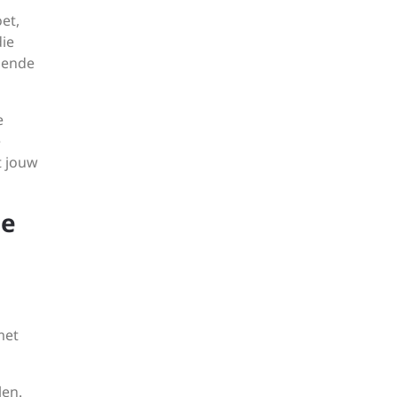
et,
die
llende
e
e
t jouw
je
met
len.