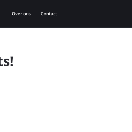
Over ons
Contact
ts!