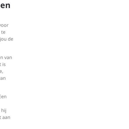
 en
 voor
 te
 jou de
en van
 is
e,
van
 Een
hij
t aan