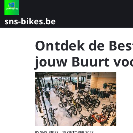
Skip
to
content
sns-bikes.be
Ontdek de Bes
jouw Buurt voo
BY
SNS-BIKES
15 OKTOBER 2023