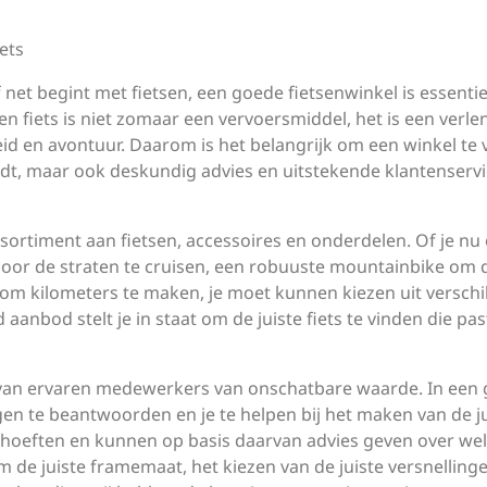
ets
 net begint met fietsen, een goede fietsenwinkel is essenti
 Een fiets is niet zomaar een vervoersmiddel, het is een verl
eid en avontuur. Daarom is het belangrijk om een winkel te
edt, maar ook deskundig advies en uitstekende klantenserv
sortiment aan fietsen, accessoires en onderdelen. Of je nu
 door de straten te cruisen, een robuuste mountainbike om 
 om kilometers te maken, je moet kunnen kiezen uit verschi
nbod stelt je in staat om de juiste fiets te vinden die past
 van ervaren medewerkers van onschatbare waarde. In een
agen te beantwoorden en je te helpen bij het maken van de j
ehoeften en kunnen op basis daarvan advies geven over we
 om de juiste framemaat, het kiezen van de juiste versnelling