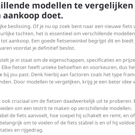
illende modellen te vergelijken
n aankoop doet.
ijke beslissing. Of je nu op zoek bent naar een nieuwe fiets
uurlijke tochten, het is essentieel om verschillende modellen
 tot aankoop. Een goede fietsenwinkel begrijpt dit en biedt
ren voordat je definitief beslist.
telt je in staat om de eigenschappen, specificaties en prijz
. Elke fietser heeft unieke behoeften en voorkeuren, dus het
 bij jou past. Denk hierbij aan factoren zoals het type fram
en. Door modellen te vergelijken, krijg je een beter idee 
et ook cruciaal om de fietsen daadwerkelijk uit te proberen.
bieden om een testrit te maken op verschillende modellen.
el de fiets aanvoelt, hoe soepel hij schakelt en remt, en of 
langrijk om te voelen of de fiets stabiel is en of hij voldoe
aties en rijgedrag.