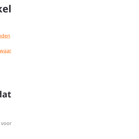
kel
anden
 waar
dat
t voor