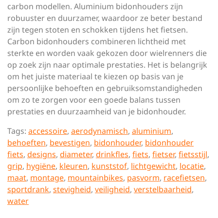
carbon modellen. Aluminium bidonhouders zijn
robuuster en duurzamer, waardoor ze beter bestand
zijn tegen stoten en schokken tijdens het fietsen.
Carbon bidonhouders combineren lichtheid met
sterkte en worden vaak gekozen door wielrenners die
op zoek zijn naar optimale prestaties. Het is belangrijk
om het juiste materiaal te kiezen op basis van je
persoonlijke behoeften en gebruiksomstandigheden
om zo te zorgen voor een goede balans tussen
prestaties en duurzaamheid van je bidonhouder.
Tags:
accessoire
,
aerodynamisch
,
aluminium
,
behoeften
,
bevestigen
,
bidonhouder
,
bidonhouder
fiets
,
designs
,
diameter
,
drinkfles
,
fiets
,
fietser
,
fietsstijl
,
grip
,
hygiëne
,
kleuren
,
kunststof
,
lichtgewicht
,
locatie
,
maat
,
montage
,
mountainbikes
,
pasvorm
,
racefietsen
,
sportdrank
,
stevigheid
,
veiligheid
,
verstelbaarheid
,
water