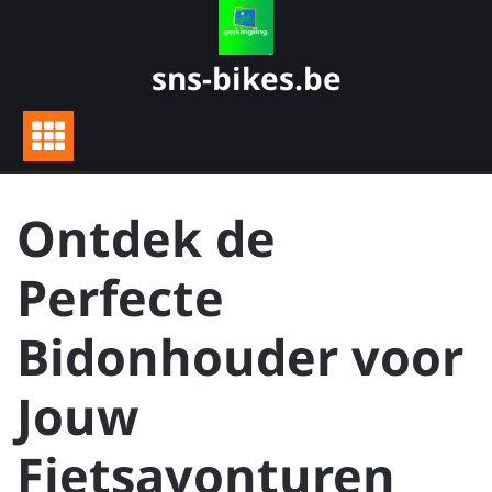
Skip
to
content
sns-bikes.be
Ontdek de
Perfecte
Bidonhouder voor
Jouw
Fietsavonturen