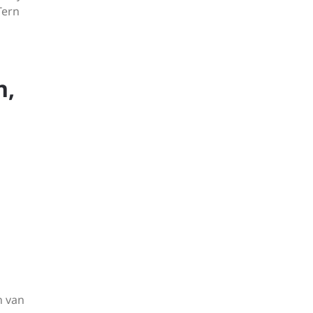
Tern
n,
n van