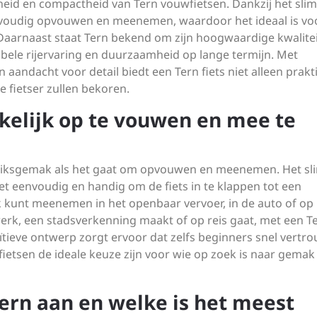
heid en compactheid van Tern vouwfietsen. Dankzij het sl
voudig opvouwen en meenemen, waardoor het ideaal is vo
aarnaast staat Tern bekend om zijn hoogwaardige kwalitei
ele rijervaring en duurzaamheid op lange termijn. Met
andacht voor detail biedt een Tern fiets niet alleen prakt
e fietser zullen bekoren.
kkelijk op te vouwen en mee te
ruiksgemak als het gaat om opvouwen en meenemen. Het s
 eenvoudig en handig om de fiets in te klappen tot een
 kunt meenemen in het openbaar vervoer, in de auto of op
erk, een stadsverkenning maakt of op reis gaat, met een T
ntuïtieve ontwerp zorgt ervoor dat zelfs beginners snel vertr
etsen de ideale keuze zijn voor wie op zoek is naar gemak
ern aan en welke is het meest