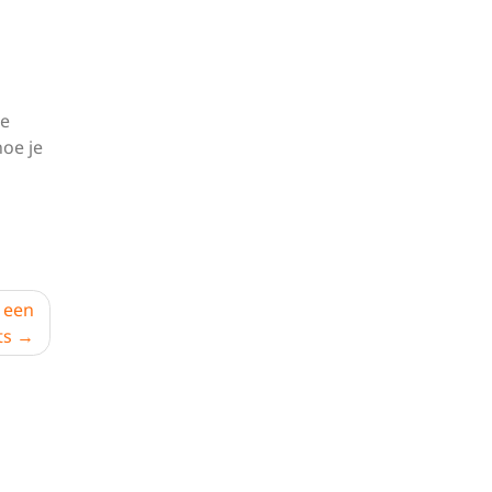
ke
oe je
 een
ts