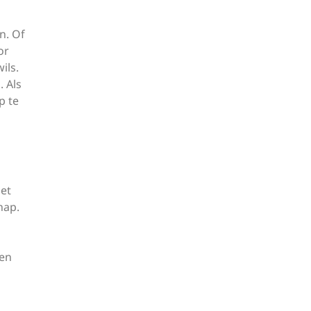
n. Of
or
ils.
. Als
p te
het
hap.
een