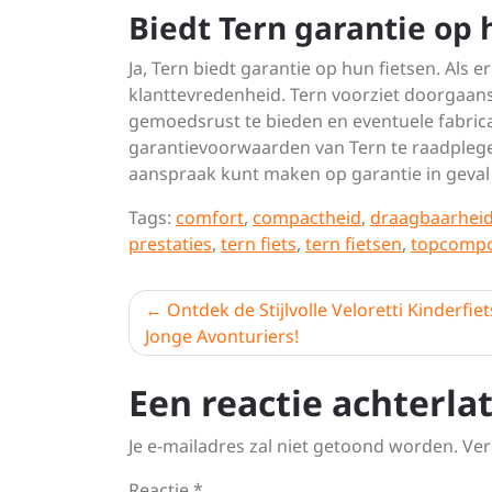
Biedt Tern garantie op 
Ja, Tern biedt garantie op hun fietsen. Als e
klanttevredenheid. Tern voorziet doorgaan
gemoedsrust te bieden en eventuele fabrica
garantievoorwaarden van Tern te raadplegen
aanspraak kunt maken op garantie in geval
Tags:
comfort
,
compactheid
,
draagbaarhei
prestaties
,
tern fiets
,
tern fietsen
,
topcomp
Berichtnavigatie
Ontdek de Stijlvolle Veloretti Kinderfie
Jonge Avonturiers!
Een reactie achterla
Je e-mailadres zal niet getoond worden.
Ver
Reactie
*