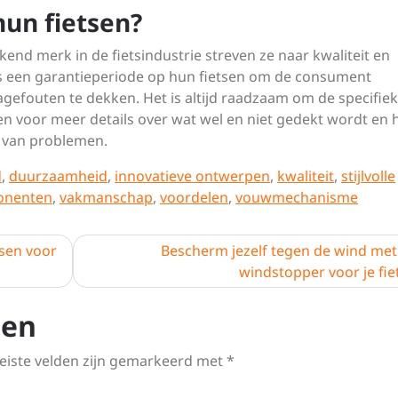
hun fietsen?
rkend merk in de fietsindustrie streven ze naar kwaliteit en
s een garantieperiode op hun fietsen om de consument
gefouten te dekken. Het is altijd raadzaam om de specifie
 voor meer details over wat wel en niet gedekt wordt en h
 van problemen.
d
,
duurzaamheid
,
innovatieve ontwerpen
,
kwaliteit
,
stijlvolle
onenten
,
vakmanschap
,
voordelen
,
vouwmechanisme
tsen voor
Bescherm jezelf tegen de wind met
windstopper voor je fie
ten
eiste velden zijn gemarkeerd met
*