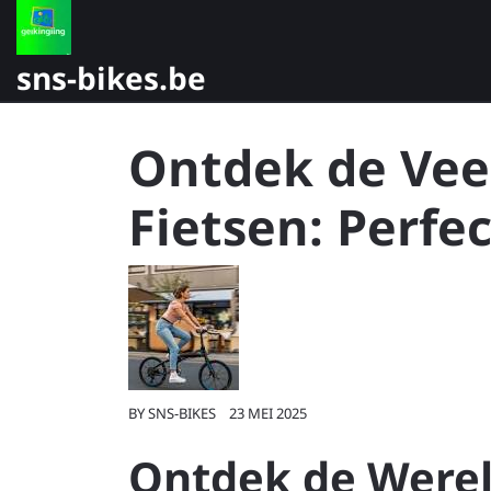
Skip
to
content
sns-bikes.be
Ontdek de Veel
Fietsen: Perfec
BY
SNS-BIKES
23 MEI 2025
Ontdek de Werel