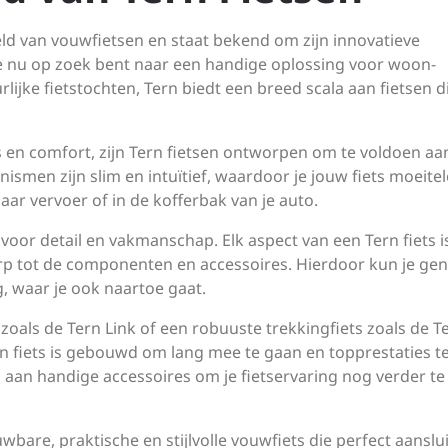
ld van vouwfietsen en staat bekend om zijn innovatieve
e nu op zoek bent naar een handige oplossing voor woon-
ijke fietstochten, Tern biedt een breed scala aan fietsen d
 en comfort, zijn Tern fietsen ontworpen om te voldoen aa
smen zijn slim en intuïtief, waardoor je jouw fiets moeite
 vervoer of in de kofferbak van je auto.
voor detail en vakmanschap. Elk aspect van een Tern fiets i
p tot de componenten en accessoires. Hierdoor kun je gen
, waar je ook naartoe gaat.
 zoals de Tern Link of een robuuste trekkingfiets zoals de T
rn fiets is gebouwd om lang mee te gaan en topprestaties t
 aan handige accessoires om je fietservaring nog verder te
bare, praktische en stijlvolle vouwfiets die perfect aansluit