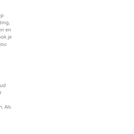
op
ting,
en en
ook je
jou
oud
r
. Als