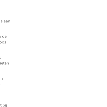
ie aan
n de
loos
s
ieten
ern
e
 bij