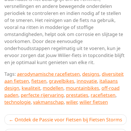
versnellingen en andere bewegende onderdelen
periodiek te controleren en indien nodig af te stellen
of te smeren. Het reinigen van de fiets na gebruik,
vooral na ritten in modderige of stoffige
omstandigheden, helpt ook om corrosie en slijtage te
voorkomen. Door deze eenvoudige
onderhoudsstappen regelmatig uit te voeren, kun je
ervoor zorgen dat jouw Wilier-fiets in topconditie blijft
en je optimaal kunt genieten van elke rit.
Tags:
aerodynamische racefietsen
,
designs
,
diversiteit
aan fietsen
,
fietsen
,
gravelbikes
,
innovatie
,
italiaans
design
,
kwaliteit
,
modellen
,
mountainbikes
,
off-road
paden
,
perfecte rijervaring
,
prestaties
,
racefietsen
,
technologie
,
vakmanschap
,
wilier
,
wilier fietsen
Berichtnavigatie
Ontdek de Passie voor Fietsen bij Fietsen Storms