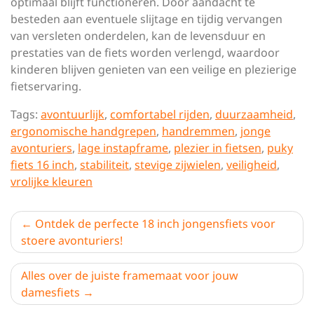
optimaal blijft functioneren. Door aandacht te
besteden aan eventuele slijtage en tijdig vervangen
van versleten onderdelen, kan de levensduur en
prestaties van de fiets worden verlengd, waardoor
kinderen blijven genieten van een veilige en plezierige
fietservaring.
Tags:
avontuurlijk
,
comfortabel rijden
,
duurzaamheid
,
ergonomische handgrepen
,
handremmen
,
jonge
avonturiers
,
lage instapframe
,
plezier in fietsen
,
puky
fiets 16 inch
,
stabiliteit
,
stevige zijwielen
,
veiligheid
,
vrolijke kleuren
Berichtnavigatie
Ontdek de perfecte 18 inch jongensfiets voor
stoere avonturiers!
Alles over de juiste framemaat voor jouw
damesfiets