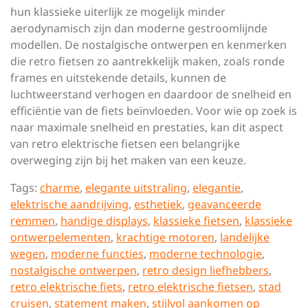
hun klassieke uiterlijk ze mogelijk minder
aerodynamisch zijn dan moderne gestroomlijnde
modellen. De nostalgische ontwerpen en kenmerken
die retro fietsen zo aantrekkelijk maken, zoals ronde
frames en uitstekende details, kunnen de
luchtweerstand verhogen en daardoor de snelheid en
efficiëntie van de fiets beïnvloeden. Voor wie op zoek is
naar maximale snelheid en prestaties, kan dit aspect
van retro elektrische fietsen een belangrijke
overweging zijn bij het maken van een keuze.
Tags:
charme
,
elegante uitstraling
,
elegantie
,
elektrische aandrijving
,
esthetiek
,
geavanceerde
remmen
,
handige displays
,
klassieke fietsen
,
klassieke
ontwerpelementen
,
krachtige motoren
,
landelijke
wegen
,
moderne functies
,
moderne technologie
,
nostalgische ontwerpen
,
retro design liefhebbers
,
retro elektrische fiets
,
retro elektrische fietsen
,
stad
cruisen
,
statement maken
,
stijlvol aankomen op