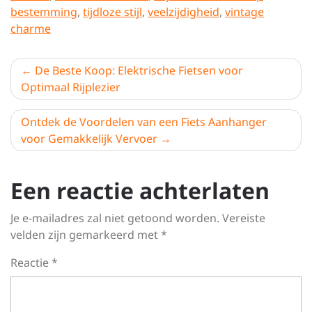
bestemming
,
tijdloze stijl
,
veelzijdigheid
,
vintage
charme
Berichtnavigatie
De Beste Koop: Elektrische Fietsen voor
Optimaal Rijplezier
Ontdek de Voordelen van een Fiets Aanhanger
voor Gemakkelijk Vervoer
Een reactie achterlaten
Je e-mailadres zal niet getoond worden.
Vereiste
velden zijn gemarkeerd met
*
Reactie
*