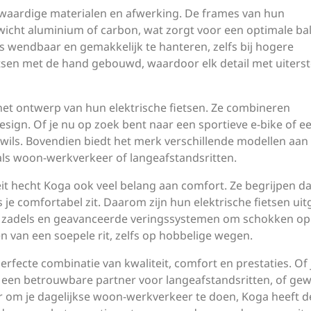
waardige materialen en afwerking. De frames van hun
ewicht aluminium of carbon, wat zorgt voor een optimale ba
ts wendbaar en gemakkelijk te hanteren, zelfs bij hogere
tsen met de hand gebouwd, waardoor elk detail met uiters
 het ontwerp van hun elektrische fietsen. Ze combineren
design. Of je nu op zoek bent naar een sportieve e-bike of e
at wils. Bovendien biedt het merk verschillende modellen aan
als woon-werkverkeer of langeafstandsritten.
eit hecht Koga ook veel belang aan comfort. Ze begrijpen da
ls je comfortabel zit. Daarom zijn hun elektrische fietsen ui
 zadels en geavanceerde veringssystemen om schokken op
en van een soepele rit, zelfs op hobbelige wegen.
erfecte combinatie van kwaliteit, comfort en prestaties. Of 
ar een betrouwbare partner voor langeafstandsritten, of ge
 om je dagelijkse woon-werkverkeer te doen, Koga heeft d