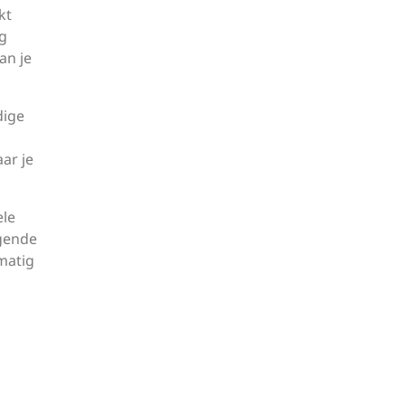
kt
ng
an je
dige
ar je
ele
gende
lmatig