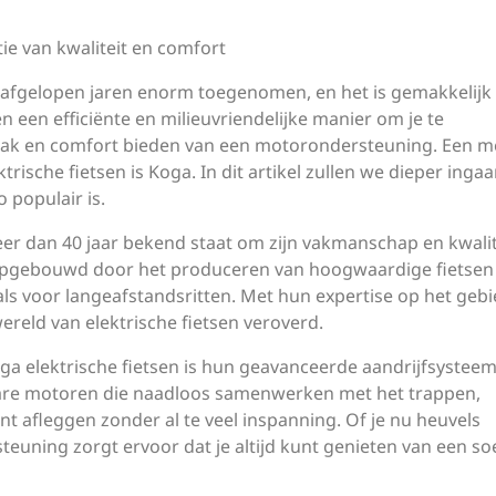
tie van kwaliteit en comfort
de afgelopen jaren enorm toegenomen, en het is gemakkelijk 
n een efficiënte en milieuvriendelijke manier om je te
 gemak en comfort bieden van een motorondersteuning. Een m
ische fietsen is Koga. In dit artikel zullen we dieper inga
 populair is.
eer dan 40 jaar bekend staat om zijn vakmanschap en kwalit
 opgebouwd door het produceren van hoogwaardige fietsen
 als voor langeafstandsritten. Met hun expertise op het geb
reld van elektrische fietsen veroverd.
a elektrische fietsen is hun geavanceerde aandrijfsysteem
are motoren die naadloos samenwerken met het trappen,
t afleggen zonder al te veel inspanning. Of je nu heuvels
euning zorgt ervoor dat je altijd kunt genieten van een so