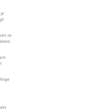
 je
gt
bben ze
tekent
are
or
chtige
iets