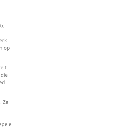
te
erk
an op
eit.
 die
ied
. Ze
epele