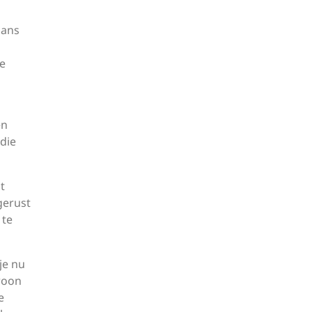
lans
te
en
 die
t
tgerust
 te
je nu
woon
e