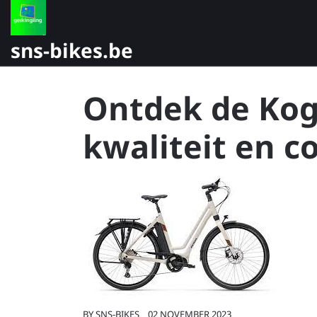
Skip
to
content
sns-bikes.be
Ontdek de Koga
kwaliteit en c
BY
SNS-BIKES
02 NOVEMBER 2023