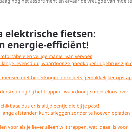
vandaag nog het assortiment en ervaar de vreugde van moeit
 elektrische fietsen:
n energie-efficiënt!
mfortabele en veilige manier van vervoer.
en lange levensduur, waardoor ze goedkoper in gebruik zijn 
 mensen met beperkingen deze fiets gemakkelijker opsta
dersteuning bij het trappen, waardoor je moeiteloos over
ikbaar, dus er is altijd eentje die bij je past!
je lange afstanden kunt afleggen zonder te hoeven opladen
n voor als je liever alleen wilt trappen, wat ideaal is voor