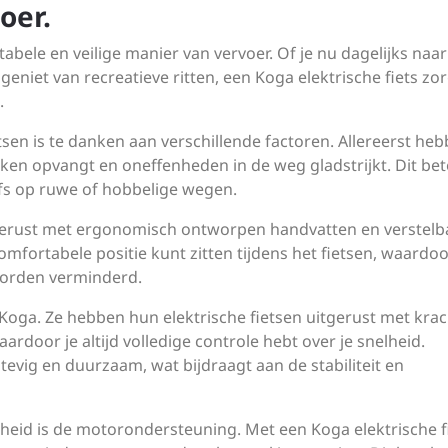
oer.
bele en veilige manier van vervoer. Of je nu dagelijks naar
niet van recreatieve ritten, een Koga elektrische fiets zor
.
sen is te danken aan verschillende factoren. Allereerst he
en opvangt en oneffenheden in de weg gladstrijkt. Dit be
elfs op ruwe of hobbelige wegen.
itgerust met ergonomisch ontworpen handvatten en verstelb
comfortabele positie kunt zitten tijdens het fietsen, waardo
worden verminderd.
j Koga. Ze hebben hun elektrische fietsen uitgerust met kra
rdoor je altijd volledige controle hebt over je snelheid.
tevig en duurzaam, wat bijdraagt aan de stabiliteit en
gheid is de motorondersteuning. Met een Koga elektrische f