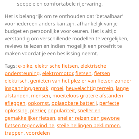
soepele en comfortabele rijervaring.
Het is belangrijk om te onthouden dat ‘betaalbaar’
voor iedereen anders kan zijn, afhankelijk van je
budget en persoonlijke voorkeuren. Het is altijd
verstandig om verschillende modellen te vergelijken,
reviews te lezen en indien mogelijk een proefrit te
maken voordat je een beslissing neemt.
Tags:
e-bike
,
elektrische fietsen
,
elektrische
ondersteuning
,
elektromotor
,
fietsen
,
fietsen
elektrisch
,
genieten van het plezier van fietsen zonder
inspanning.gemak
,
groei
,
heuvelachtig terrein
,
lange
afstanden
,
mensen
,
moeiteloos grotere afstanden
afleggen
,
opkomst
,
oplaadbare batterij
,
perfecte
oplossing
,
plezier
,
populariteit
,
sneller en
gemakkelijker fietsen
,
sneller reizen dan gewone
fietsen tegenwind he
,
steile hellingen beklimmen
,
trappen
,
voordelen