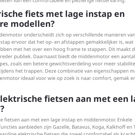
ieten van een comfortabele en plezierige fietservaring.
rische fiets met lage instap en
re modellen?
iddenmotor onderscheidt zich op verschillende manieren va
nstap ervoor dat het op- en afstappen gemakkelijker is, wat
bben met het over een hoog frame te stappen. Dit maakt de
breder publiek. Daarnaast biedt de middenmotor een aantal
es, zoals een betere gewichtsverdeling voor meer stabilite
tijdens het trappen. Deze combinatie van eigenschappen m
ddenmotor ideaal voor wie op zoek is naar comfort, gemak e
ektrische fietsen aan met een 
?
e fietsen aan met een lage instap en middenmotor. Enkele
ncties aanbieden zijn Gazelle, Batavus, Koga, Kalkhoff en 
ige elektrische fietsen die zowel comfortabel als kracht