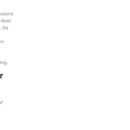
pulaire
ardoor
. De
en
ing.
r
of