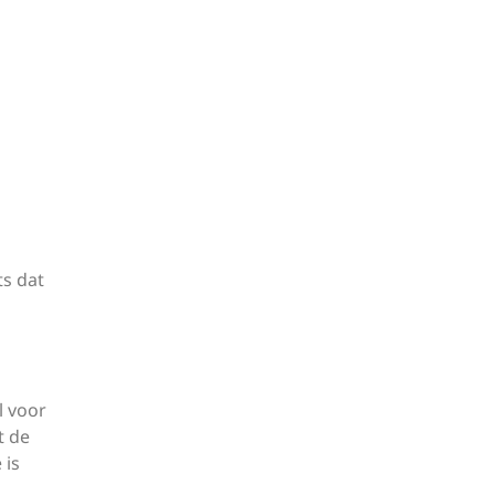
ts dat
l voor
t de
 is