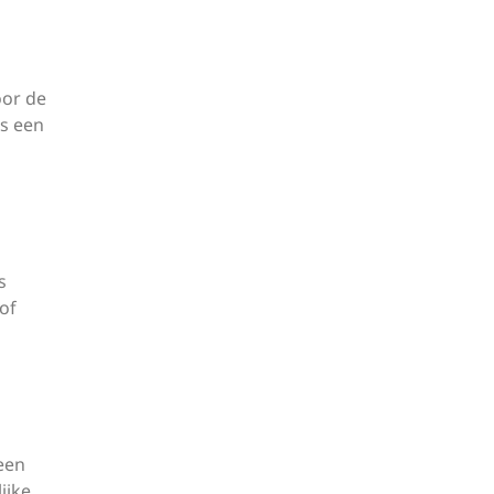
oor de
ts een
s
of
een
ijke