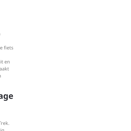
n
 fiets
it en
aakt
n
lage
Trek.
ig