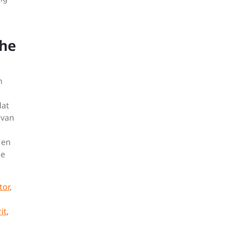
che
n
dat
 van
 en
he
tor
,
it
,