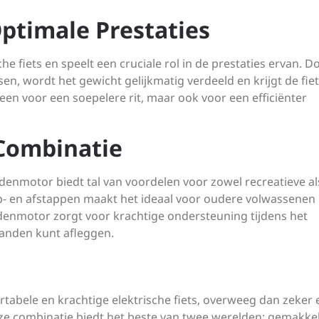
timale Prestaties
e fiets en speelt een cruciale rol in de prestaties ervan. D
en, wordt het gewicht gelijkmatig verdeeld en krijgt de fie
alleen voor een soepelere rit, maar ook voor een efficiënter
Combinatie
ddenmotor biedt tal van voordelen voor zowel recreatieve al
op- en afstappen maakt het ideaal voor oudere volwassenen 
enmotor zorgt voor krachtige ondersteuning tijdens het
tanden kunt afleggen.
rtabele en krachtige elektrische fiets, overweeg dan zeker 
e combinatie biedt het beste van twee werelden: gemakkel