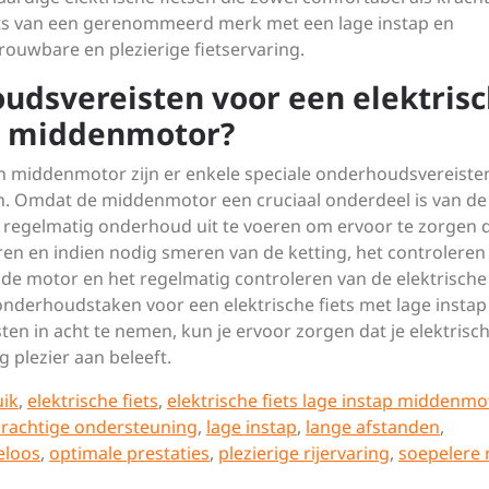
fiets van een gerenommeerd merk met een lage instap en
ouwbare en plezierige fietservaring.
oudsvereisten voor een elektris
en middenmotor?
 en middenmotor zijn er enkele speciale onderhoudsvereiste
 Omdat de middenmotor een cruciaal onderdeel is van de
om regelmatig onderhoud uit te voeren om ervoor te zorgen 
eren en indien nodig smeren van de ketting, het controleren
e motor en het regelmatig controleren van de elektrische
onderhoudstaken voor een elektrische fiets met lage instap
n in acht te nemen, kun je ervoor zorgen dat je elektrisc
ig plezier aan beleeft.
uik
,
elektrische fiets
,
elektrische fiets lage instap middenmo
krachtige ondersteuning
,
lage instap
,
lange afstanden
,
eloos
,
optimale prestaties
,
plezierige rijervaring
,
soepelere r