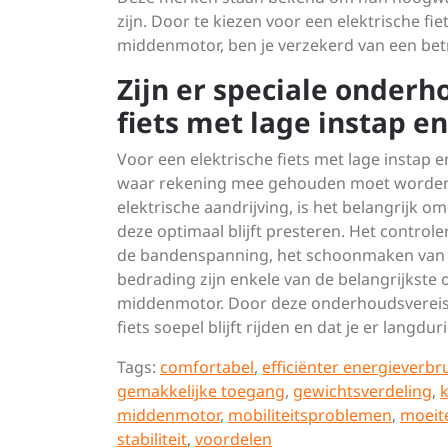
zijn. Door te kiezen voor een elektrische 
middenmotor, ben je verzekerd van een betr
Zijn er speciale onderh
fiets met lage instap 
Voor een elektrische fiets met lage instap
waar rekening mee gehouden moet worden.
elektrische aandrijving, is het belangrijk 
deze optimaal blijft presteren. Het control
de bandenspanning, het schoonmaken van d
bedrading zijn enkele van de belangrijkste 
middenmotor. Door deze onderhoudsvereiste
fiets soepel blijft rijden en dat je er langdur
Tags:
comfortabel
,
efficiënter energieverbr
gemakkelijke toegang
,
gewichtsverdeling
,
middenmotor
,
mobiliteitsproblemen
,
moeit
stabiliteit
,
voordelen