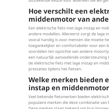
uitstekende keuze voor iedereen die wil gen
Hoe verschilt een elekt
middenmotor van ande
Een elektrische fiets met lage instap en m
andere modellen. Allereerst zorgt de lage i
vooral handig is voor mensen die moeite he
toegankelijker en comfortabeler voor een 
voordelen ten opzichte van andere motortyp
een natuurlijk aanvoelende ondersteuning 
de elektrische fiets met lage instap en mi
prestaties tijdens het fietsen.
Welke merken bieden el
instap en middenmotor
Veel bekende fietsmerken bieden elektrisch
populaire merken die deze combinatie van fu
Deze merken staan bekend om hun hoogwaard