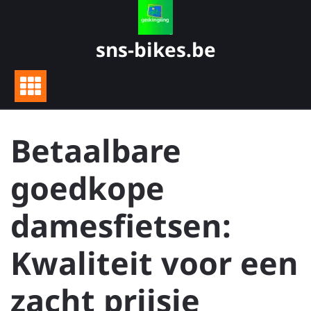
Skip
to
content
sns-bikes.be
Betaalbare
goedkope
damesfietsen:
Kwaliteit voor een
zacht prijsje