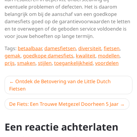
eventuele problemen of defecten. Het is daarom
belangrijk om bij de aanschaf van een goedkope
damesfiets goed op de garantievoorwaarden te letten
en te overwegen of de geboden service voldoende is
voor jouw behoeften op lange termijn.
Tags:
betaalbaar
,
damesfietsen
,
diversiteit
,
fietsen
,
gemak
,
goedkope damesfiets
,
kwaliteit
,
modellen
,
prijs
,
smaken
,
stijlen
,
toegankelijkheid
,
voordelen
Berichtnavigatie
Ontdek de Betovering van de Little Dutch
Fietsen
De Fiets: Een Trouwe Metgezel Doorheen 5 Jaar
Een reactie achterlaten