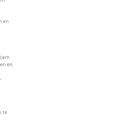
m en
ltiem
men en
-
k te