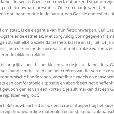
m damesfietsen, is Gazelle een merk dat bekend staat om zijn
ng en betrouwbare prestaties. Of je nu naar je werk fietst,
n ontspannen ritje in de natuur, een Gazelle damesfiets b
om staat, is de elegantie van hun fietsontwerpen. Een Gaz
 oogstrelende esthetiek. Met zorgvuldig vormgegeven frame
n straalt elke Gazelle damesfiets klasse en stijl uit. Of je 
nele lijnen of een modernere variant met strakke vormen, e
derende blikken trekken.
belangrijk aspect bij het kiezen van de juiste damesfiets. G
m veel aandacht besteed aan het creëren van fietsen die zor
 ergonomische handgrepen, verstelbare zadels en geavance
ets een comfortabele zitpositie en absorbeert het oneffen
f gewoon geniet van een korte rit, je zult merken dat een G
 rijplezier vergroot.
ort. Betrouwbaarheid is ook een cruciaal aspect bij het kiez
d om zijn hoogwaardige materialen en uitstekende vakmansc