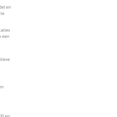
del en
 te
taties
n een
tieve
en
00 en