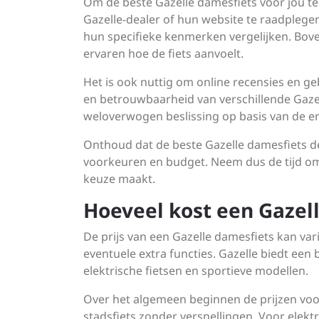
Om de beste Gazelle damesfiets voor jou t
Gazelle-dealer of hun website te raadplegen
hun specifieke kenmerken vergelijken. Bove
ervaren hoe de fiets aanvoelt.
Het is ook nuttig om online recensies en geb
en betrouwbaarheid van verschillende Gazel
weloverwogen beslissing op basis van de er
Onthoud dat de beste Gazelle damesfiets de
voorkeuren en budget. Neem dus de tijd om 
keuze maakt.
Hoeveel kost een Gazel
De prijs van een Gazelle damesfiets kan vari
eventuele extra functies. Gazelle biedt een
elektrische fietsen en sportieve modellen.
Over het algemeen beginnen de prijzen voo
stadsfiets zonder versnellingen. Voor elekt