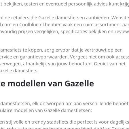
unt bekijken, testen en eventueel persoonlijk advies kunt kri
 online retailers die Gazelle damesfietsen aanbieden. Websit
ol.com en Coolblue.nl hebben vaak een ruim assortiment aa
nvoudig prijzen vergelijken, specificaties bekijken en revie
amesfiets te kopen, zorg ervoor dat je vertrouwt op een
rvice en garantievoorwaarden. Vergeet niet om ook acces
 overwegen, afhankelijk van jouw behoeften. Geniet van het
azelle damesfiets!
de modellen van Gazelle
n damesfietsen, elk ontworpen om aan verschillende behoef
pulaire modellen van Gazelle damesfietsen:
 stijlvolle en trendy stadsfiets die perfect is voor dagelijk
itie, robuuste frame en brede banden biedt de Miss Grace 