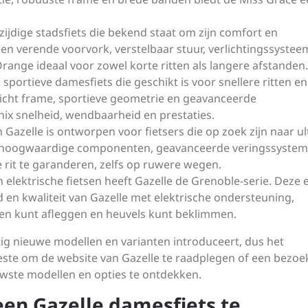
ijdige stadsfiets die bekend staat om zijn comfort en
en verende voorvork, verstelbaar stuur, verlichtingssystee
nge ideaal voor zowel korte ritten als langere afstanden.
portieve damesfiets die geschikt is voor snellere ritten en
wicht frame, sportieve geometrie en geavanceerde
ix snelheid, wendbaarheid en prestaties.
n Gazelle is ontworpen voor fietsers die op zoek zijn naar u
n hoogwaardige componenten, geavanceerde veringssyste
rit te garanderen, zelfs op ruwere wegen.
 elektrische fietsen heeft Gazelle de Grenoble-serie. Deze e
en kwaliteit van Gazelle met elektrische ondersteuning,
en kunt afleggen en heuvels kunt beklimmen.
ig nieuwe modellen en varianten introduceert, dus het
 beste om de website van Gazelle te raadplegen of een bezoe
wste modellen en opties te ontdekken.
een Gazelle damesfiets te