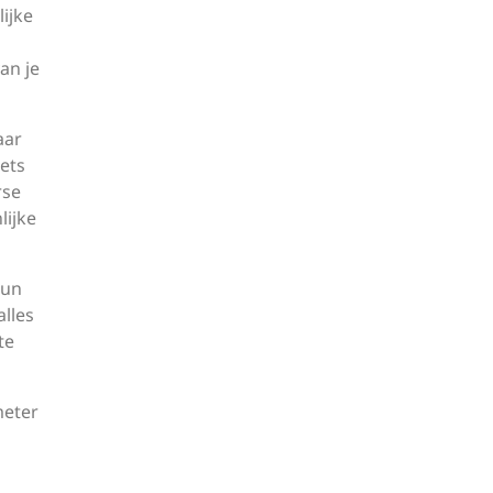
lijke
an je
aar
iets
rse
lijke
hun
alles
te
meter