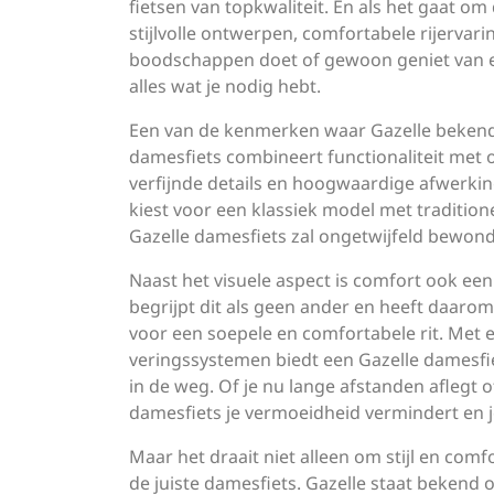
fietsen van topkwaliteit. En als het gaat o
stijlvolle ontwerpen, comfortabele rijervari
boodschappen doet of gewoon geniet van ee
alles wat je nodig hebt.
Een van de kenmerken waar Gazelle bekend 
damesfiets combineert functionaliteit met
verfijnde details en hoogwaardige afwerkinge
kiest voor een klassiek model met traditio
Gazelle damesfiets zal ongetwijfeld bewon
Naast het visuele aspect is comfort ook een 
begrijpt dit als geen ander en heeft daaro
voor een soepele en comfortabele rit. Met
veringssystemen biedt een Gazelle damesfi
in de weg. Of je nu lange afstanden aflegt o
damesfiets je vermoeidheid vermindert en je
Maar het draait niet alleen om stijl en comf
de juiste damesfiets. Gazelle staat beken