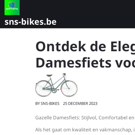
Skip
to
content
sns-bikes.be
Ontdek de Ele
Damesfiets voor
BY
SNS-BIKES
25 DECEMBER 2023
Gazelle Damesfiets: Stijlvol, Comfortabel 
Als het gaat om kwaliteit en vakmanschap, 