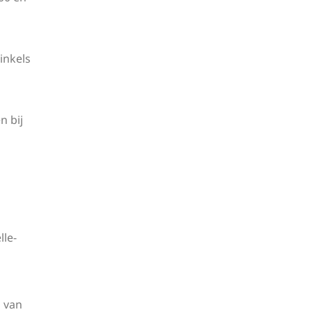
inkels
n bij
lle-
n van