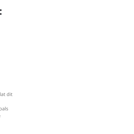
:
at dit
oals
e