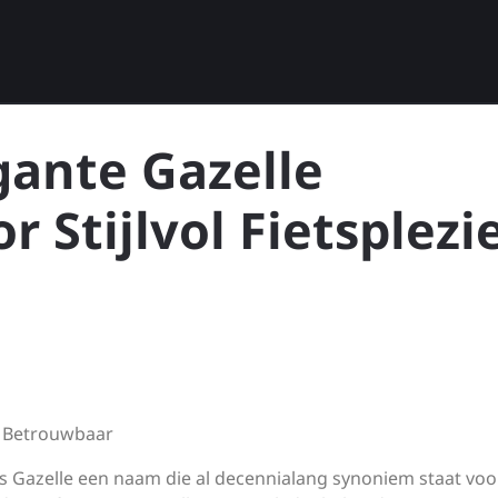
gante Gazelle
 Stijlvol Fietsplezi
en Betrouwbaar
is Gazelle een naam die al decennialang synoniem staat voo