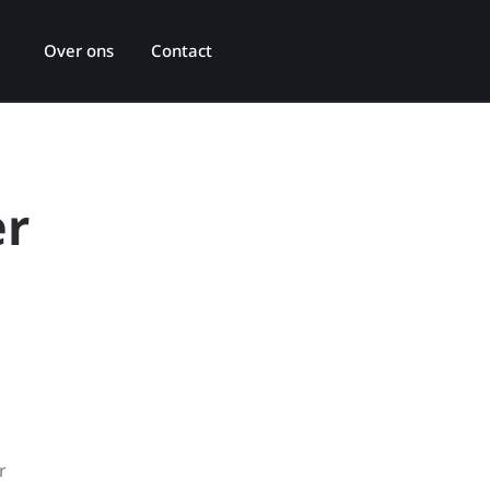
Over ons
Contact
er
r