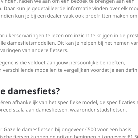
e vinden, raden we aan om een bezoek te brengen aan een
. Daar kun je gedetailleerde informatie vinden over elk mo
ndien kun je bij een dealer vaak ook proefritten maken om
ruikerservaringen te lezen om inzicht te krijgen in de pres
le damesfietsmodellen. Dit kan je helpen bij het nemen va
varingen van andere fietsers.
gene is die voldoet aan jouw persoonlijke behoeften,
verschillende modellen te vergelijken voordat je een defini
le damesfiets?
ëren afhankelijk van het specifieke model, de specificaties 
 breed scala aan damesfietsen, waaronder stadsfietsen,
r Gazelle damesfietsen bij ongeveer €500 voor een basis
rische fietsen kunnen de prijzen beginnen bij ongeveer €1.5