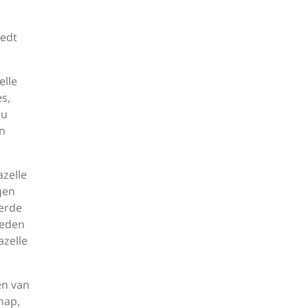
iedt
elle
s,
nu
en
azelle
gen
erde
heden
azelle
en van
hap,