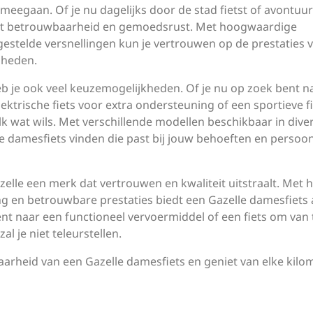
meegaan. Of je nu dagelijks door de stad fietst of avontuur
edt betrouwbaarheid en gemoedsrust. Met hoogwaardige
stelde versnellingen kun je vertrouwen op de prestaties v
gheden.
eb je ook veel keuzemogelijkheden. Of je nu op zoek bent n
lektrische fiets voor extra ondersteuning of een sportieve f
elk wat wils. Met verschillende modellen beschikbaar in dive
e damesfiets vinden die past bij jouw behoeften en persoon
elle een merk dat vertrouwen en kwaliteit uitstraalt. Met 
ing en betrouwbare prestaties biedt een Gazelle damesfiets 
bent naar een functioneel vervoermiddel of een fiets om van 
al je niet teleurstellen.
aarheid van een Gazelle damesfiets en geniet van elke kilo