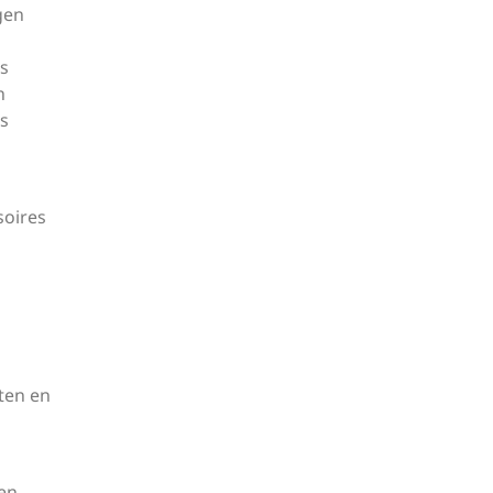
jgen
es
n
ws
soires
ten en
s
een