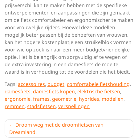
prijsverschil kan te maken hebben met de specifieke
ontwerpelementen en aanpassingen die zijn gemaakt
om de fiets comfortabeler en ergonomischer te maken
voor vrouwelijke rijders. Hoewel deze modellen
mogelijk beter passen bij de behoeften van vrouwen,
kan het hogere kostenplaatje een struikelblok vormen
voor wie op zoek is naar een meer budgetvriendelijke
optie. Het is belangrijk om zorgvuldig af te wegen of
de extra investering in een damesfiets de moeite
waard is in verhouding tot de voordelen die het biedt.
Tags:
accessoires
,
budget
,
comfortabele fietshouding
,
damesfiets
,
damesfiets kopen
,
elektrische fietsen
,
ergonomie
,
frames
,
geometrie
,
hybrides
,
modellen
,
remmen
,
stadsfietsen
,
versnellingen
Berichtnavigatie
Droom weg met de droomfietsen van
Dreamland!