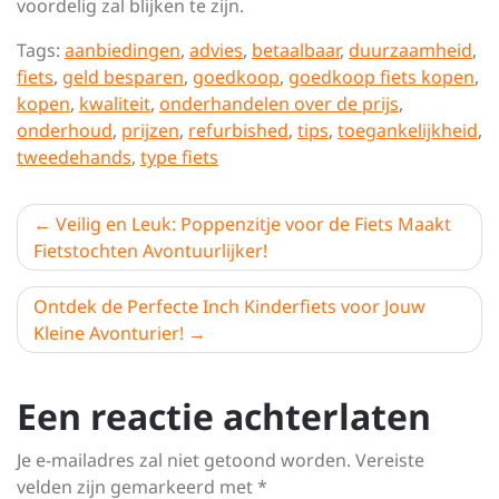
voordelig zal blijken te zijn.
Tags:
aanbiedingen
,
advies
,
betaalbaar
,
duurzaamheid
,
fiets
,
geld besparen
,
goedkoop
,
goedkoop fiets kopen
,
kopen
,
kwaliteit
,
onderhandelen over de prijs
,
onderhoud
,
prijzen
,
refurbished
,
tips
,
toegankelijkheid
,
tweedehands
,
type fiets
Berichtnavigatie
Veilig en Leuk: Poppenzitje voor de Fiets Maakt
Fietstochten Avontuurlijker!
Ontdek de Perfecte Inch Kinderfiets voor Jouw
Kleine Avonturier!
Een reactie achterlaten
Je e-mailadres zal niet getoond worden.
Vereiste
velden zijn gemarkeerd met
*