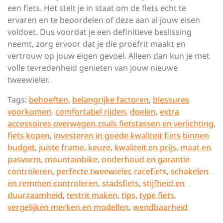
een fiets. Het stelt je in staat om de fiets echt te
ervaren en te beoordelen of deze aan al jouw eisen
voldoet. Dus voordat je een definitieve beslissing
neemt, zorg ervoor dat je die proefrit maakt en
vertrouw op jouw eigen gevoel. Alleen dan kun je met
volle tevredenheid genieten van jouw nieuwe
tweewieler.
Tags:
behoeften
,
belangrijke factoren
,
blessures
voorkomen
,
comfortabel rijden
,
doelen
,
extra
accessoires overwegen zoals fietstassen en verlichting
,
fiets kopen
,
investeren in goede kwaliteit fiets binnen
budget
,
juiste frame
,
keuze
,
kwaliteit en prijs
,
maat en
pasvorm
,
mountainbike
,
onderhoud en garantie
controleren
,
perfecte tweewieler
,
racefiets
,
schakelen
en remmen controleren
,
stadsfiets
,
stijfheid en
duurzaamheid
,
testrit maken
,
tips
,
type fiets
,
vergelijken merken en modellen
,
wendbaarheid