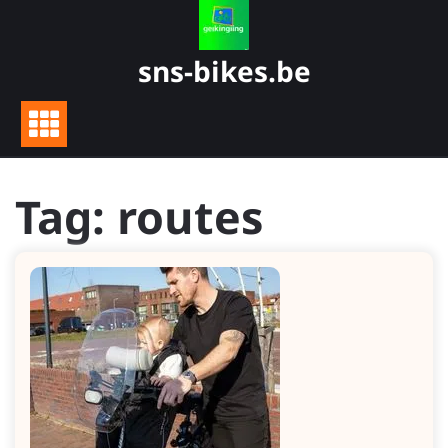
Skip
to
content
sns-bikes.be
Tag:
routes