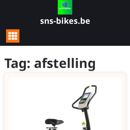
Skip
to
content
sns-bikes.be
Tag:
afstelling