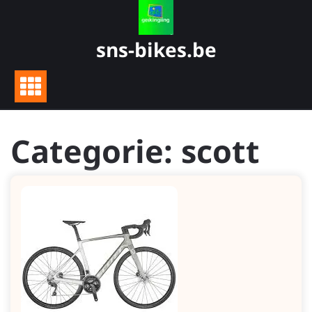
Skip
to
content
sns-bikes.be
Categorie:
scott